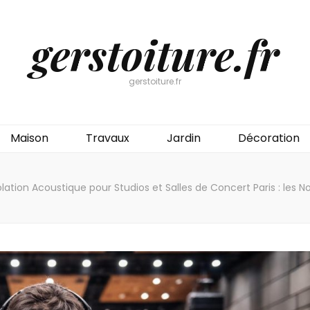
gerstoiture.fr
gerstoiture.fr
Maison
Travaux
Jardin
Décoration
olation Acoustique pour Studios et Salles de Concert Paris : les