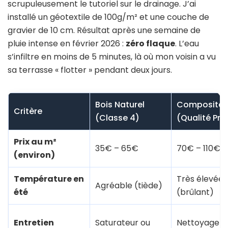
scrupuleusement le tutoriel sur le drainage. J’ai
installé un géotextile de 100g/m² et une couche de
gravier de 10 cm. Résultat après une semaine de
pluie intense en février 2026 :
zéro flaque
. L’eau
s’infiltre en moins de 5 minutes, là où mon voisin a vu
sa terrasse « flotter » pendant deux jours.
Bois Naturel
Composite
Critère
(Classe 4)
(Qualité Pro
Prix au m²
35€ – 65€
70€ – 110€
(environ)
Température en
Très élevée
Agréable (tiède)
été
(brûlant)
Entretien
Saturateur ou
Nettoyage h